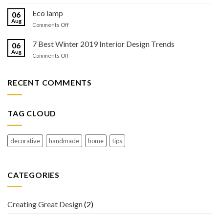
Interior
Here
Design
Eco lamp
06
to
Tips
Aug
Stay
on
Comments Off
for
Eco
Minimalism
lamp
7 Best Winter 2019 Interior Design Trends
Lovers
06
Aug
on
Comments Off
7
Best
Winter
RECENT COMMENTS
2019
Interior
Design
TAG CLOUD
Trends
decorative
handmade
home
tips
CATEGORIES
Creating Great Design
(2)