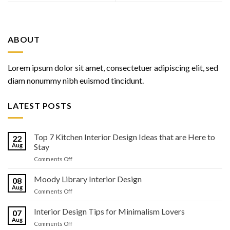
ABOUT
Lorem ipsum dolor sit amet, consectetuer adipiscing elit, sed
diam nonummy nibh euismod tincidunt.
LATEST POSTS
Top 7 Kitchen Interior Design Ideas that are Here to
22
Aug
Stay
on
Comments Off
Top
7
Moody Library Interior Design
08
Kitchen
Aug
on
Comments Off
Interior
Moody
Design
Library
Interior Design Tips for Minimalism Lovers
Ideas
07
Interior
Aug
that
on
Comments Off
Design
are