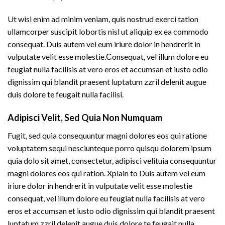
Ut wisi enim ad minim veniam, quis nostrud exerci tation
ullamcorper suscipit lobortis nisl ut aliquip ex ea commodo
consequat. Duis autem vel eum iriure dolor in hendrerit in
vulputate velit esse molestie.Сonsequat, vel illum dolore eu
feugiat nulla facilisis at vero eros et accumsan et iusto odio
dignissim qui blandit praesent luptatum zzril delenit augue
duis dolore te feugait nulla facilisi.
Adipisci Velit, Sed Quia Non Numquam
Fugit, sed quia consequuntur magni dolores eos qui ratione
voluptatem sequi nesciunteque porro quisqu dolorem ipsum
quia dolo sit amet, consectetur, adipisci velituia consequuntur
magni dolores eos qui ration. Xplain to Duis autem vel eum
iriure dolor in hendrerit in vulputate velit esse molestie
consequat, vel illum dolore eu feugiat nulla facilisis at vero
eros et accumsan et iusto odio dignissim qui blandit praesent
luptatum zzril delenit augue duis dolore te feugait nulla